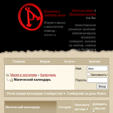
Форум по магии
и
Приворот и
Магическая помощь
любовная магия
для Вас
Форум о магии
Качественное
и магическая
решение проблем:
помощь -
любовная магия,
astarta.su
приворот,
отворот, заговор
на любовь, снятие
венца безбрачия
Главная
Форум
Услуги
Контакт
Имя
Магия и эзотерика
>
Календарь
Запомнить?
Магический календарь
Пароль
Регистрация
Календарь
Сообщество
Сообщения за день
Поиск
Добавить
Просмотр
Магический календарь
Сегодня
событие
месяца