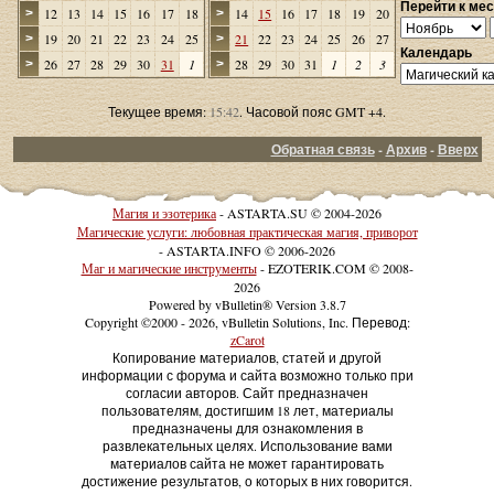
Перейти к ме
12
13
14
15
16
17
18
14
15
16
17
18
19
20
>
>
19
20
21
22
23
24
25
21
22
23
24
25
26
27
>
>
Календарь
26
27
28
29
30
31
1
28
29
30
31
1
2
3
>
>
Текущее время:
15:42
. Часовой пояс GMT +4.
Обратная связь
-
Архив
-
Вверх
Магия и эзотерика
- ASTARTA.SU © 2004-2026
Магические услуги: любовная практическая магия, приворот
- ASTARTA.INFO © 2006-2026
Маг и магические инструменты
- EZOTERIK.COM © 2008-
2026
Powered by vBulletin® Version 3.8.7
Copyright ©2000 - 2026, vBulletin Solutions, Inc. Перевод:
zCarot
Копирование материалов, статей и другой
информации с форума и сайта возможно только при
согласии авторов. Сайт предназначен
пользователям, достигшим 18 лет, материалы
предназначены для ознакомления в
развлекательных целях. Использование вами
материалов сайта не может гарантировать
достижение результатов, о которых в них говорится.