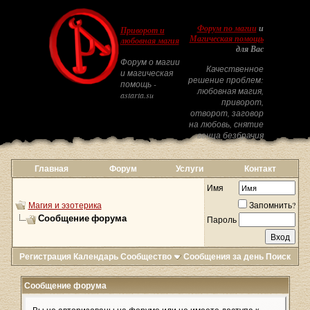
Форум по магии
и
Приворот и
Магическая помощь
любовная магия
для Вас
Форум о магии
Качественное
и магическая
решение проблем:
помощь -
любовная магия,
astarta.su
приворот,
отворот, заговор
на любовь, снятие
венца безбрачия
Главная
Форум
Услуги
Контакт
Имя
Магия и эзотерика
Запомнить?
Сообщение форума
Пароль
Регистрация
Календарь
Сообщество
Сообщения за день
Поиск
Сообщение форума