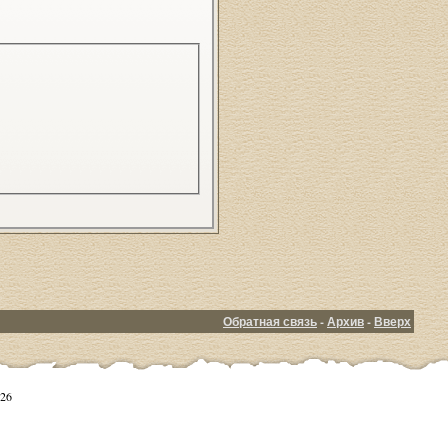
Обратная связь
-
Архив
-
Вверх
26