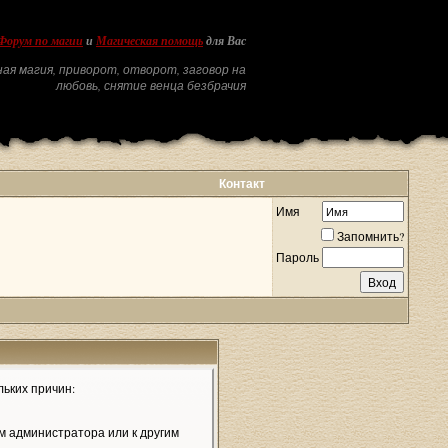
Форум по магии
и
Магическая помощь
для Вас
ая магия, приворот, отворот, заговор на
любовь, снятие венца безбрачия
Контакт
Имя
Запомнить?
Пароль
льких причин:
м администратора или к другим