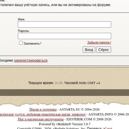
ям.
тключил вашу учётную запись, или вы не активированы на форуме.
Имя:
Пароль:
Забыли пароль?
Запомнить?
обходимо
зарегистрироваться
.
Текущее время:
16:26
. Часовой пояс GMT +4.
Магия и эзотерика
- ASTARTA.SU © 2004-2026
гические услуги: любовная практическая магия, приворот
- ASTARTA.INFO © 2006-20
Маг и магические инструменты
- EZOTERIK.COM © 2008-2026
Powered by vBulletin® Version 3.8.7
Copyright ©2000 - 2026, vBulletin Solutions, Inc. Перевод:
zCarot