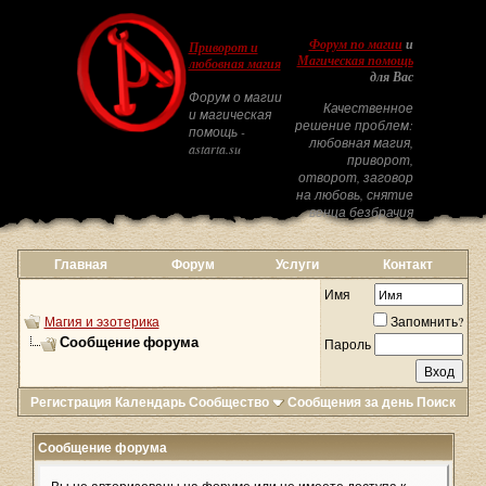
Форум по магии
и
Приворот и
Магическая помощь
любовная магия
для Вас
Форум о магии
Качественное
и магическая
решение проблем:
помощь -
любовная магия,
astarta.su
приворот,
отворот, заговор
на любовь, снятие
венца безбрачия
Главная
Форум
Услуги
Контакт
Имя
Магия и эзотерика
Запомнить?
Сообщение форума
Пароль
Регистрация
Календарь
Сообщество
Сообщения за день
Поиск
Сообщение форума