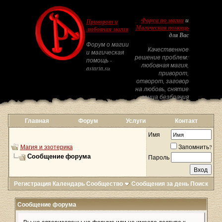
Форум по магии
и
Приворот и
Магическая помощь
любовная магия
для Вас
Форум о магии
Качественное
и магическая
решение проблем:
помощь -
любовная магия,
astarta.su
приворот,
отворот, заговор
на любовь, снятие
венца безбрачия
Главная
Форум
Услуги
Контакт
Имя
Магия и эзотерика
Запомнить?
Сообщение форума
Пароль
Регистрация
Календарь
Сообщество
Сообщения за день
Поиск
Сообщение форума