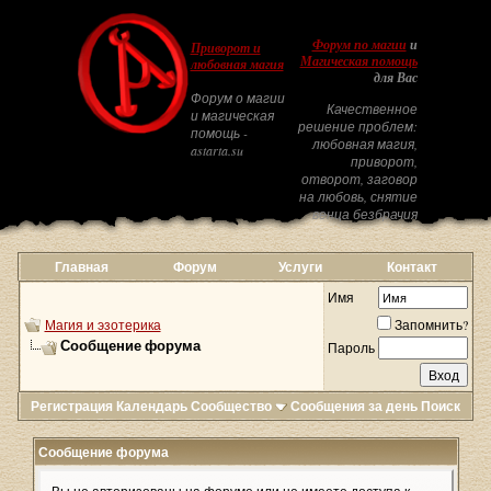
Форум по магии
и
Приворот и
Магическая помощь
любовная магия
для Вас
Форум о магии
Качественное
и магическая
решение проблем:
помощь -
любовная магия,
astarta.su
приворот,
отворот, заговор
на любовь, снятие
венца безбрачия
Главная
Форум
Услуги
Контакт
Имя
Магия и эзотерика
Запомнить?
Сообщение форума
Пароль
Регистрация
Календарь
Сообщество
Сообщения за день
Поиск
Сообщение форума