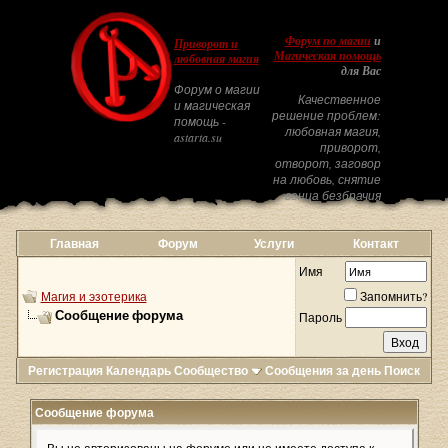
Форум по магии
и
Приворот и
Магическая помощь
любовная магия
для Вас
Форум о магии
Качественное
и магическая
решение проблем:
помощь -
любовная магия,
astarta.su
приворот,
отворот, заговор
на любовь, снятие
венца безбрачия
Главная
Форум
Услуги
Контакт
Имя
Магия и эзотерика
Запомнить?
Сообщение форума
Пароль
Регистрация
Календарь
Сообщество
Сообщения за день
Поиск
Сообщение форума