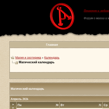
Приворот и любовн
Форум о магии и м
Главная
Магия и эзотерика
>
Календарь
Магический календарь
Магический календарь
Апрель 2026
>
Пн
30
Вт
31
Ср
>