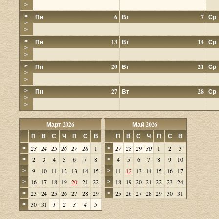
>
>
Пн
6
Вт
7
Ср
>
>
>
Пн
13
Вт
14
Ср
>
>
>
Пн
20
Вт
21
Ср
>
>
>
Пн
27
Вт
28
Ср
>
>
Март 2026
Май 2026
П
В
С
Ч
П
С
В
П
В
С
Ч
П
С
В
23
24
25
26
27
28
1
27
28
29
30
1
2
3
>
>
2
3
4
5
6
7
8
4
5
6
7
8
9
10
>
>
9
10
11
12
13
14
15
11
12
13
14
15
16
17
>
>
16
17
18
19
20
21
22
18
19
20
21
22
23
24
>
>
23
24
25
26
27
28
29
25
26
27
28
29
30
31
>
>
30
31
1
2
3
4
5
>