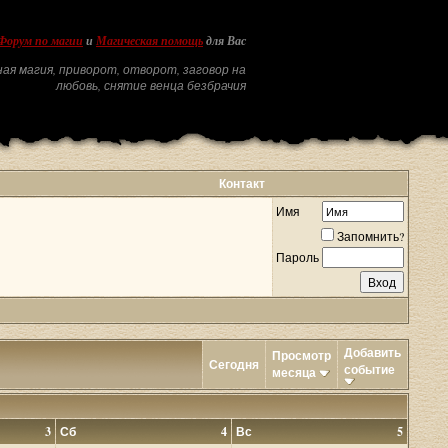
Форум по магии
и
Магическая помощь
для Вас
ая магия, приворот, отворот, заговор на
любовь, снятие венца безбрачия
Контакт
Имя
Запомнить?
Пароль
Добавить
Просмотр
Сегодня
событие
месяца
3
Сб
4
Вс
5