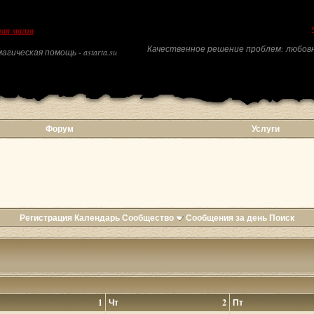
ая магия
Качественное решение проблем: любовн
агическая помощь - astarta.su
Форум
Услуги
Регистрация
Календарь
Сообщество
Сообщения за день
Поиск
1
Чт
2
Пт