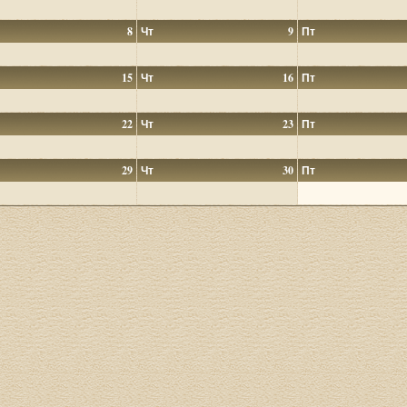
8
Чт
9
Пт
15
Чт
16
Пт
22
Чт
23
Пт
29
Чт
30
Пт