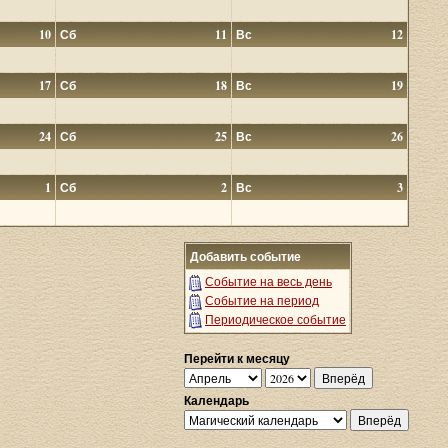
10
Сб
11
Вс
12
17
Сб
18
Вс
19
24
Сб
25
Вс
26
1
Сб
2
Вс
3
Добавить событие
Событие на весь день
Событие на период
Периодическое событие
Перейти к месяцу
Календарь