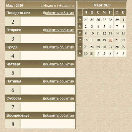
Март 2020
Март 2020
«
Неделя
|
Неделя
»
П
В
С
Ч
П
С
В
Понедельник
Добавить событие
24
25
26
27
28
29
1
>
2
2
3
4
5
6
7
8
>
Вторник
Добавить событие
9
10
11
12
13
14
15
>
3
16
17
18
19
20
21
22
>
23
24
25
26
27
28
29
Среда
Добавить событие
>
30
31
1
2
3
4
5
>
4
Четверг
Добавить событие
5
Пятница
Добавить событие
6
Суббота
Добавить событие
7
Воскресенье
Добавить событие
8