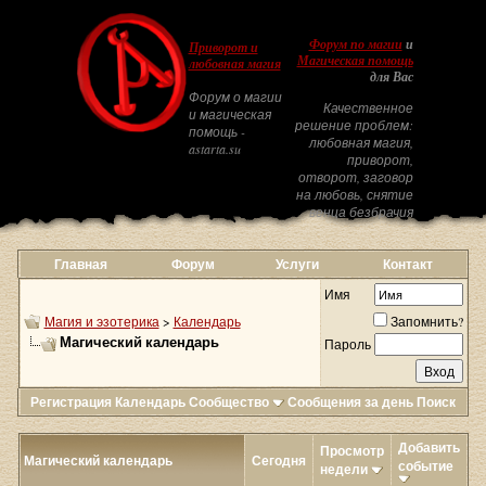
Форум по магии
и
Приворот и
Магическая помощь
любовная магия
для Вас
Форум о магии
Качественное
и магическая
решение проблем:
помощь -
любовная магия,
astarta.su
приворот,
отворот, заговор
на любовь, снятие
венца безбрачия
Главная
Форум
Услуги
Контакт
Имя
Магия и эзотерика
>
Календарь
Запомнить?
Магический календарь
Пароль
Регистрация
Календарь
Сообщество
Сообщения за день
Поиск
Добавить
Просмотр
Магический календарь
Сегодня
событие
недели