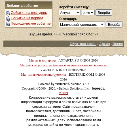
Добавить событие
Перейти к месяцу
Событие на весь день
Событие на период
Календарь
Периодическое событие
Текущее время:
19:48
. Часовой пояс GMT +4.
Обратная связь
-
Архив
-
Вверх
Магия и эзотерика
- ASTARTA.SU © 2004-2026
Магические услуги: любовная практическая магия, приворот
- ASTARTA.INFO © 2006-2026
Маг и магические инструменты
- EZOTERIK.COM © 2008-
2026
Powered by vBulletin® Version 3.8.7
Copyright ©2000 - 2026, vBulletin Solutions, Inc. Перевод:
zCarot
Копирование материалов, статей и другой
информации с форума и сайта возможно только при
согласии авторов. Сайт предназначен
пользователям, достигшим 18 лет, материалы
предназначены для ознакомления в
развлекательных целях. Использование вами
материалов сайта не может гарантировать