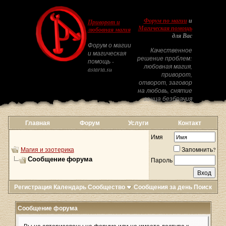
Форум по магии
и
Приворот и
Магическая помощь
любовная магия
для Вас
Форум о магии
Качественное
и магическая
решение проблем:
помощь -
любовная магия,
astarta.su
приворот,
отворот, заговор
на любовь, снятие
венца безбрачия
Главная
Форум
Услуги
Контакт
Имя
Магия и эзотерика
Запомнить?
Сообщение форума
Пароль
Регистрация
Календарь
Сообщество
Сообщения за день
Поиск
Сообщение форума