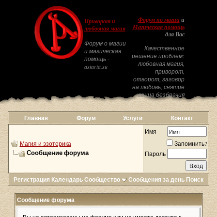
Форум по магии
и
Приворот и
Магическая помощь
любовная магия
для Вас
Форум о магии
Качественное
и магическая
решение проблем:
помощь -
любовная магия,
astarta.su
приворот,
отворот, заговор
на любовь, снятие
венца безбрачия
Главная
Форум
Услуги
Контакт
Имя
Магия и эзотерика
Запомнить?
Сообщение форума
Пароль
Регистрация
Календарь
Сообщество
Сообщения за день
Поиск
Сообщение форума