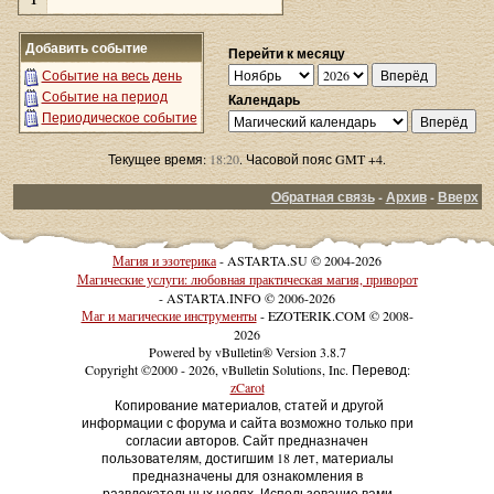
Добавить событие
Перейти к месяцу
Событие на весь день
Событие на период
Календарь
Периодическое событие
Текущее время:
18:20
. Часовой пояс GMT +4.
Обратная связь
-
Архив
-
Вверх
Магия и эзотерика
- ASTARTA.SU © 2004-2026
Магические услуги: любовная практическая магия, приворот
- ASTARTA.INFO © 2006-2026
Маг и магические инструменты
- EZOTERIK.COM © 2008-
2026
Powered by vBulletin® Version 3.8.7
Copyright ©2000 - 2026, vBulletin Solutions, Inc. Перевод:
zCarot
Копирование материалов, статей и другой
информации с форума и сайта возможно только при
согласии авторов. Сайт предназначен
пользователям, достигшим 18 лет, материалы
предназначены для ознакомления в
развлекательных целях. Использование вами