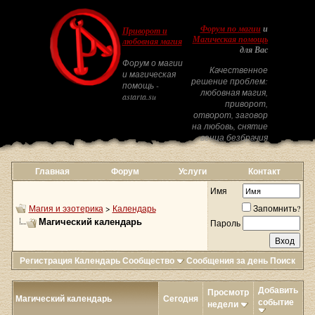
Форум по магии
и
Приворот и
Магическая помощь
любовная магия
для Вас
Форум о магии
Качественное
и магическая
решение проблем:
помощь -
любовная магия,
astarta.su
приворот,
отворот, заговор
на любовь, снятие
венца безбрачия
Главная
Форум
Услуги
Контакт
Имя
Магия и эзотерика
>
Календарь
Запомнить?
Магический календарь
Пароль
Регистрация
Календарь
Сообщество
Сообщения за день
Поиск
Добавить
Просмотр
Магический календарь
Сегодня
событие
недели