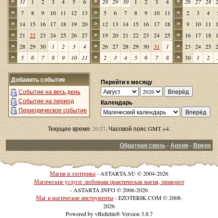
31
1
2
3
4
5
6
28
29
30
1
2
3
4
26
27
28
>
>
>
7
8
9
10
11
12
13
5
6
7
8
9
10
11
2
3
4
>
>
>
14
15
16
17
18
19
20
12
13
14
15
16
17
18
9
10
11
>
>
>
21
22
23
24
25
26
27
19
20
21
22
23
24
25
16
17
18
>
>
>
28
29
30
1
2
3
4
26
27
28
29
30
31
1
23
24
25
>
>
>
5
6
7
8
9
10
11
2
3
4
5
6
7
8
30
1
2
>
>
>
Добавить событие
Перейти к месяцу
Событие на весь день
Событие на период
Календарь
Периодическое событие
Текущее время:
20:57
. Часовой пояс GMT +4.
Обратная связь
-
Архив
-
Вверх
Магия и эзотерика
- ASTARTA.SU © 2004-2026
Магические услуги: любовная практическая магия, приворот
- ASTARTA.INFO © 2006-2026
Маг и магические инструменты
- EZOTERIK.COM © 2008-
2026
Powered by vBulletin® Version 3.8.7