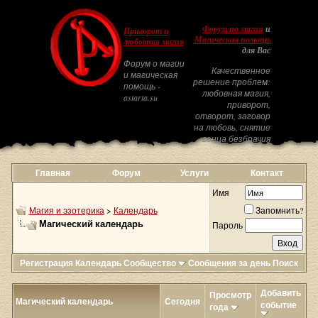
Форум по магии
и
Приворот и
Магическая помощь
любовная магия
для Вас
Форум о магии
Качественное
и магическая
решение проблем:
помощь -
любовная магия,
astarta.su
приворот,
отворот, заговор
на любовь, снятие
венца безбрачия
Главная
Форум
Услуги
Контакт
Имя
Магия и эзотерика
>
Календарь
Запомнить?
Магический календарь
Пароль
Регистрация
Календарь
Сообщество
Сообщения за день
Поиск
Добавить
Просмотр
Магический календарь
Сегодня
событие
года