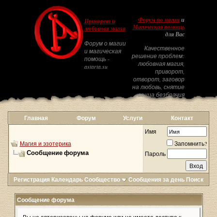
Форум по магии
и
Приворот и
Магическая помощь
любовная магия
для Вас
Форум о магии
Качественное
и магическая
решение проблем:
помощь -
любовная магия,
astarta.su
приворот,
отворот, заговор
на любовь, снятие
венца безбрачия
Главная
Форум
Услуги
Контакт
Имя
Магия и эзотерика
Запомнить?
Сообщение форума
Пароль
Регистрация
Календарь
Сообщество
Сообщения за день
Поиск
Сообщение форума