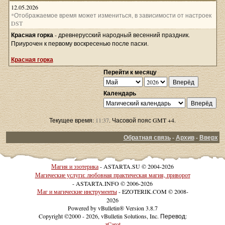
12.05.2026
*Отображаемое время может измениться, в зависимости от настроек
DST
Красная горка
- древнерусский народный весенний праздник.
Приурочен к первому воскресенью после пасхи.
Красная горка
Перейти к месяцу
Календарь
Текущее время:
11:37
. Часовой пояс GMT +4.
Обратная связь
-
Архив
-
Вверх
Магия и эзотерика
- ASTARTA.SU © 2004-2026
Магические услуги: любовная практическая магия, приворот
- ASTARTA.INFO © 2006-2026
Маг и магические инструменты
- EZOTERIK.COM © 2008-
2026
Powered by vBulletin® Version 3.8.7
Copyright ©2000 - 2026, vBulletin Solutions, Inc. Перевод:
zCarot