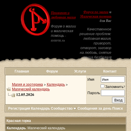
Форум по магии
и
Приворот и
Магическая помощь
любовная магия
для Вас
Форум о магии
Качественное
и магическая
решение проблем:
помощь -
любовная магия,
astarta.su
приворот,
отворот, заговор
на любовь, снятие
венца безбрачия
Главная
Форум
Услуги
Контакт
Имя
Магия и эзотерика
>
Календарь
>
Запомнить?
Магический календарь
Пароль
12.05.2026
Регистрация
Календарь
Сообщество
Сообщения за день
Поиск
Красная горка
Календарь
: Магический календарь