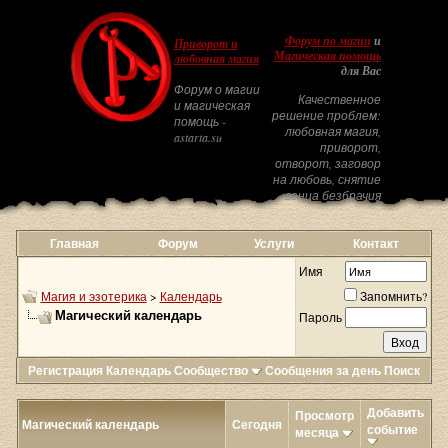
Форум по магии
и
Приворот и
Магическая помощь
любовная магия
для Вас
Форум о магии
Качественное
и магическая
решение проблем:
помощь -
любовная магия,
astarta.su
приворот,
отворот, заговор
на любовь, снятие
венца безбрачия
Главная
Форум
Услуги
Контакт
Имя
Магия и эзотерика
>
Календарь
Запомнить?
Магический календарь
Пароль
Регистрация
Календарь
Сообщество
Сообщения за день
Поиск
Добавить
Просмотр
Магический календарь
Сегодня
событие
месяца