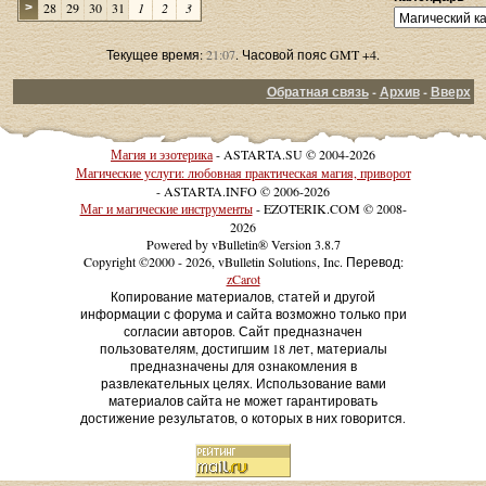
28
29
30
31
1
2
3
>
Текущее время:
21:07
. Часовой пояс GMT +4.
Обратная связь
-
Архив
-
Вверх
Магия и эзотерика
- ASTARTA.SU © 2004-2026
Магические услуги: любовная практическая магия, приворот
- ASTARTA.INFO © 2006-2026
Маг и магические инструменты
- EZOTERIK.COM © 2008-
2026
Powered by vBulletin® Version 3.8.7
Copyright ©2000 - 2026, vBulletin Solutions, Inc. Перевод:
zCarot
Копирование материалов, статей и другой
информации с форума и сайта возможно только при
согласии авторов. Сайт предназначен
пользователям, достигшим 18 лет, материалы
предназначены для ознакомления в
развлекательных целях. Использование вами
материалов сайта не может гарантировать
достижение результатов, о которых в них говорится.