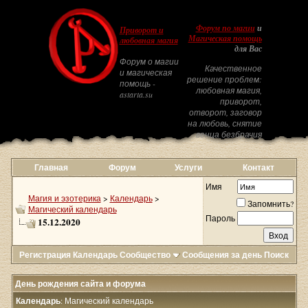
Форум по магии
и
Приворот и
Магическая помощь
любовная магия
для Вас
Форум о магии
Качественное
и магическая
решение проблем:
помощь -
любовная магия,
astarta.su
приворот,
отворот, заговор
на любовь, снятие
венца безбрачия
Главная
Форум
Услуги
Контакт
Имя
Магия и эзотерика
>
Календарь
>
Запомнить?
Магический календарь
Пароль
15.12.2020
Регистрация
Календарь
Сообщество
Сообщения за день
Поиск
День рождения сайта и форума
Календарь
: Магический календарь