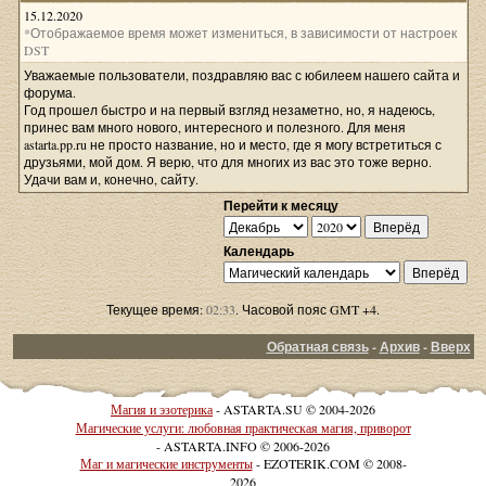
15.12.2020
*Отображаемое время может измениться, в зависимости от настроек
DST
Уважаемые пользователи, поздравляю вас с юбилеем нашего сайта и
форума.
Год прошел быстро и на первый взгляд незаметно, но, я надеюсь,
принес вам много нового, интересного и полезного. Для меня
astarta.pp.ru не просто название, но и место, где я могу встретиться с
друзьями, мой дом. Я верю, что для многих из вас это тоже верно.
Удачи вам и, конечно, сайту.
Перейти к месяцу
Календарь
Текущее время:
02:33
. Часовой пояс GMT +4.
Обратная связь
-
Архив
-
Вверх
Магия и эзотерика
- ASTARTA.SU © 2004-2026
Магические услуги: любовная практическая магия, приворот
- ASTARTA.INFO © 2006-2026
Маг и магические инструменты
- EZOTERIK.COM © 2008-
2026