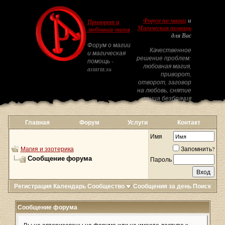
Форум по магии
и
Приворот и
Магическая помощь
любовная магия
для Вас
Форум о магии
Качественное
и магическая
решение проблем:
помощь -
любовная магия,
astarta.su
приворот,
отворот, заговор
на любовь, снятие
венца безбрачия
Главная
Форум
Услуги
Контакт
Имя
Магия и эзотерика
Запомнить?
Сообщение форума
Пароль
Регистрация
Календарь
Сообщество
Сообщения за день
Поиск
Сообщение форума