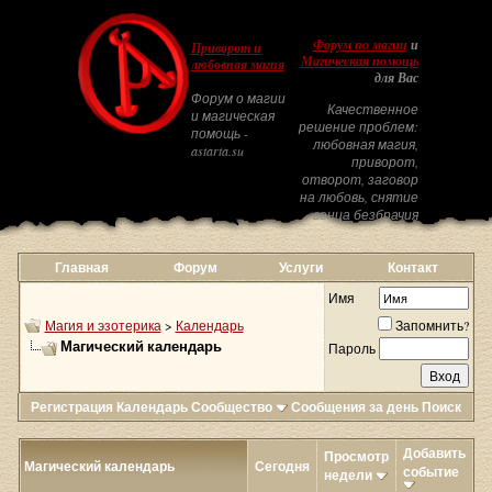
Форум по магии
и
Приворот и
Магическая помощь
любовная магия
для Вас
Форум о магии
Качественное
и магическая
решение проблем:
помощь -
любовная магия,
astarta.su
приворот,
отворот, заговор
на любовь, снятие
венца безбрачия
Главная
Форум
Услуги
Контакт
Имя
Магия и эзотерика
>
Календарь
Запомнить?
Магический календарь
Пароль
Регистрация
Календарь
Сообщество
Сообщения за день
Поиск
Добавить
Просмотр
Магический календарь
Сегодня
событие
недели