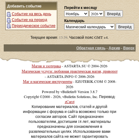
Добавить событие
Перейти к месяцу
Событие на весь день
Событие на период
Календарь
Периодическое событие
Текущее время:
13:39
. Часовой пояс GMT +4.
Обратная связь
-
Архив
-
Вверх
Магия и эзотерика
- ASTARTA.SU © 2004-2026
Магические услуги: любовная практическая магия, приворот
- ASTARTA.INFO © 2006-2026
Маг и магические инструменты
- EZOTERIK.COM © 2008-
2026
Powered by vBulletin® Version 3.8.7
Copyright ©2000 - 2026, vBulletin Solutions, Inc. Перевод:
zCarot
Копирование материалов, статей и другой
информации с форума и сайта возможно только при
согласии авторов. Сайт предназначен
пользователям, достигшим 18 лет, материалы
предназначены для ознакомления в
развлекательных целях. Использование вами
материалов сайта не может гарантировать