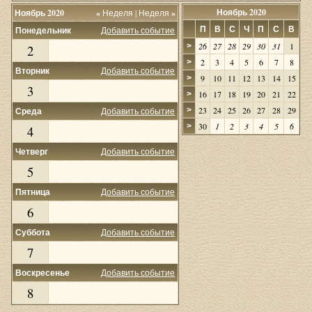
Ноябрь 2020
Ноябрь 2020
«
Неделя
|
Неделя
»
П
В
С
Ч
П
С
В
Понедельник
Добавить событие
26
27
28
29
30
31
1
>
2
2
3
4
5
6
7
8
>
Вторник
Добавить событие
9
10
11
12
13
14
15
>
3
16
17
18
19
20
21
22
>
23
24
25
26
27
28
29
Среда
Добавить событие
>
30
1
2
3
4
5
6
>
4
Четверг
Добавить событие
5
Пятница
Добавить событие
6
Суббота
Добавить событие
7
Воскресенье
Добавить событие
8