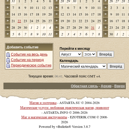
31
1
2
3
4
5
6
28
29
30
1
2
3
4
26
27
28
>
>
>
7
8
9
10
11
12
13
5
6
7
8
9
10
11
2
3
4
>
>
>
14
15
16
17
18
19
20
12
13
14
15
16
17
18
9
10
11
>
>
>
21
22
23
24
25
26
27
19
20
21
22
23
24
25
16
17
18
>
>
>
28
29
30
1
2
3
4
26
27
28
29
30
31
1
23
24
25
>
>
>
5
6
7
8
9
10
11
2
3
4
5
6
7
8
30
1
2
>
>
>
Добавить событие
Перейти к месяцу
Событие на весь день
Событие на период
Календарь
Периодическое событие
Текущее время:
06:41
. Часовой пояс GMT +4.
Обратная связь
-
Архив
-
Вверх
Магия и эзотерика
- ASTARTA.SU © 2004-2026
Магические услуги: любовная практическая магия, приворот
- ASTARTA.INFO © 2006-2026
Маг и магические инструменты
- EZOTERIK.COM © 2008-
2026
Powered by vBulletin® Version 3.8.7