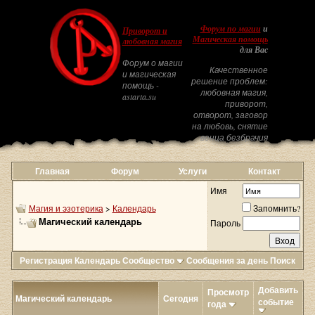
Форум по магии
и
Приворот и
Магическая помощь
любовная магия
для Вас
Форум о магии
Качественное
и магическая
решение проблем:
помощь -
любовная магия,
astarta.su
приворот,
отворот, заговор
на любовь, снятие
венца безбрачия
Главная
Форум
Услуги
Контакт
Имя
Магия и эзотерика
>
Календарь
Запомнить?
Магический календарь
Пароль
Регистрация
Календарь
Сообщество
Сообщения за день
Поиск
Добавить
Просмотр
Магический календарь
Сегодня
событие
года