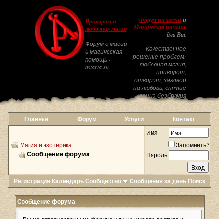
Форум по магии
и
Приворот и
Магическая помощь
любовная магия
для Вас
Форум о магии
Качественное
и магическая
решение проблем:
помощь -
любовная магия,
astarta.su
приворот,
отворот, заговор
на любовь, снятие
венца безбрачия
Главная
Форум
Услуги
Контакт
Имя
Магия и эзотерика
Запомнить?
Сообщение форума
Пароль
Регистрация
Календарь
Сообщество
Сообщения за день
Поиск
Сообщение форума