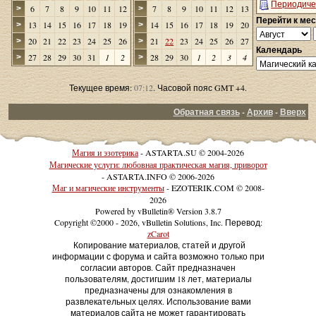
Периодиче
6
7
8
9
10
11
12
7
8
9
10
11
12
13
>
>
Перейти к ме
13
14
15
16
17
18
19
14
15
16
17
18
19
20
>
>
20
21
22
23
24
25
26
21
22
23
24
25
26
27
>
>
Календарь
27
28
29
30
31
1
2
28
29
30
1
2
3
4
>
>
Текущее время:
07:12
. Часовой пояс GMT +4.
Обратная связь
-
Архив
-
Вверх
Магия и эзотерика
- ASTARTA.SU © 2004-2026
Магические услуги: любовная практическая магия, приворот
- ASTARTA.INFO © 2006-2026
Маг и магические инструменты
- EZOTERIK.COM © 2008-
2026
Powered by vBulletin® Version 3.8.7
Copyright ©2000 - 2026, vBulletin Solutions, Inc. Перевод:
zCarot
Копирование материалов, статей и другой
информации с форума и сайта возможно только при
согласии авторов. Сайт предназначен
пользователям, достигшим 18 лет, материалы
предназначены для ознакомления в
развлекательных целях. Использование вами
материалов сайта не может гарантировать