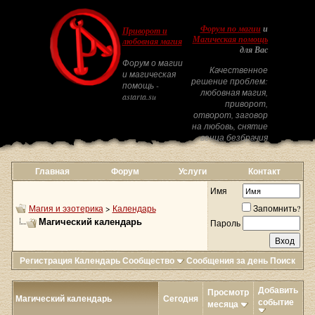
Форум по магии
и
Приворот и
Магическая помощь
любовная магия
для Вас
Форум о магии
Качественное
и магическая
решение проблем:
помощь -
любовная магия,
astarta.su
приворот,
отворот, заговор
на любовь, снятие
венца безбрачия
Главная
Форум
Услуги
Контакт
Имя
Магия и эзотерика
>
Календарь
Запомнить?
Магический календарь
Пароль
Регистрация
Календарь
Сообщество
Сообщения за день
Поиск
Добавить
Просмотр
Магический календарь
Сегодня
событие
месяца