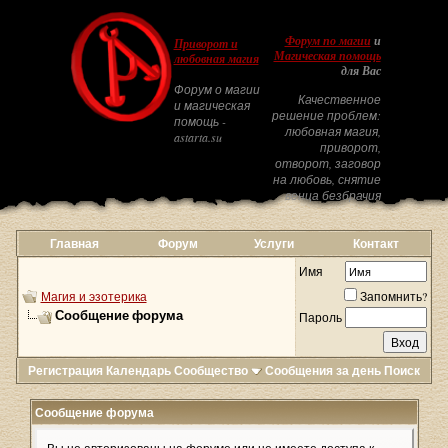
Форум по магии
и
Приворот и
Магическая помощь
любовная магия
для Вас
Форум о магии
Качественное
и магическая
решение проблем:
помощь -
любовная магия,
astarta.su
приворот,
отворот, заговор
на любовь, снятие
венца безбрачия
Главная
Форум
Услуги
Контакт
Имя
Магия и эзотерика
Запомнить?
Сообщение форума
Пароль
Регистрация
Календарь
Сообщество
Сообщения за день
Поиск
Сообщение форума