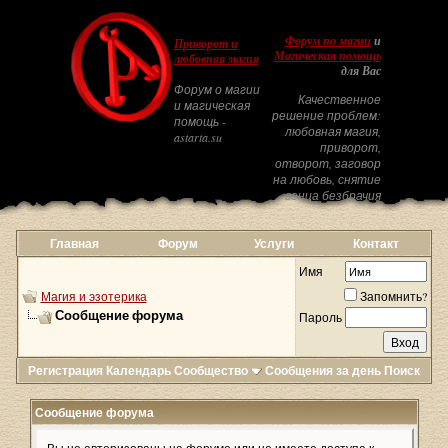
Форум по магии
и
Приворот и
Магическая помощь
любовная магия
для Вас
Форум о магии
Качественное
и магическая
решение проблем:
помощь -
любовная магия,
astarta.su
приворот,
отворот, заговор
на любовь, снятие
венца безбрачия
Главная
Форум
Услуги
Контакт
Имя
Магия и эзотерика
Запомнить?
Сообщение форума
Пароль
Регистрация
Календарь
Сообщество
Сообщения за день
Поиск
Сообщение форума