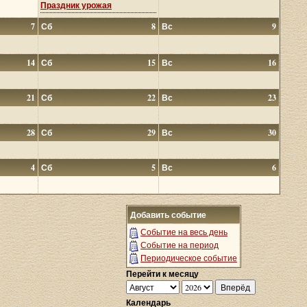
Праздник урожая
7
Сб
8
Вс
9
14
Сб
15
Вс
16
21
Сб
22
Вс
23
28
Сб
29
Вс
30
4
Сб
5
Вс
6
Добавить событие
Событие на весь день
Событие на период
Периодическое событие
Перейти к месяцу
Календарь