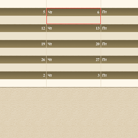
5
Пт
Чт
6
12
Чт
13
Пт
19
Чт
20
Пт
26
Чт
27
Пт
2
Чт
3
Пт