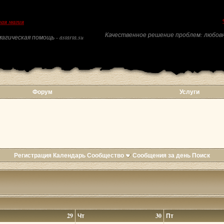
ая магия
Качественное решение проблем: любовн
агическая помощь - astarta.su
Форум
Услуги
Регистрация
Календарь
Сообщество
Сообщения за день
Поиск
29
Чт
30
Пт