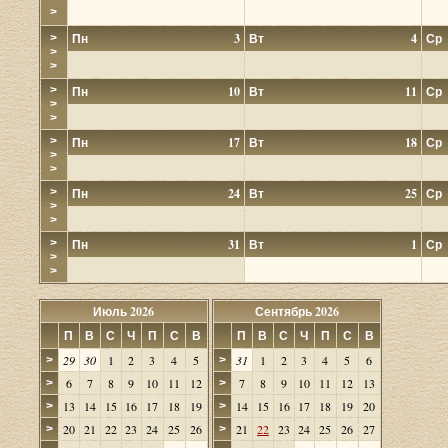
>
Пн
3
Вт
4
Ср
>
>
>
>
Пн
10
Вт
11
Ср
>
>
>
Пн
17
Вт
18
Ср
>
>
>
Пн
24
Вт
25
Ср
>
>
>
Пн
31
Вт
1
Ср
>
>
Июль 2026
Сентябрь 2026
П
В
С
Ч
П
С
В
П
В
С
Ч
П
С
В
29
30
1
2
3
4
5
31
1
2
3
4
5
6
>
>
6
7
8
9
10
11
12
7
8
9
10
11
12
13
>
>
13
14
15
16
17
18
19
14
15
16
17
18
19
20
>
>
20
21
22
23
24
25
26
21
22
23
24
25
26
27
>
>