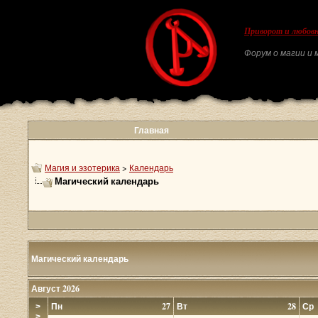
Приворот и любовн
Форум о магии и м
Главная
Магия и эзотерика
>
Календарь
Магический календарь
Магический календарь
Август 2026
Пн
27
Вт
28
Ср
>
>