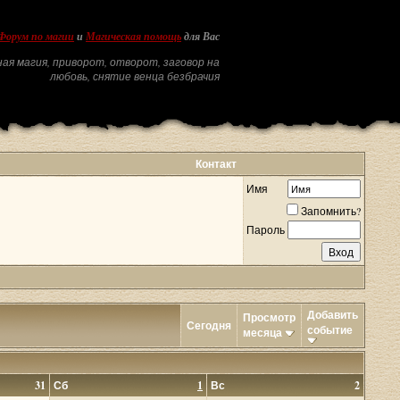
Форум по магии
и
Магическая помощь
для Вас
ая магия, приворот, отворот, заговор на
любовь, снятие венца безбрачия
Контакт
Имя
Запомнить?
Пароль
Добавить
Просмотр
Сегодня
событие
месяца
31
Сб
1
Вс
2