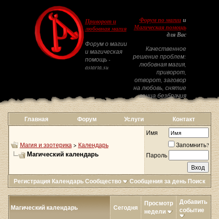
Форум по магии
и
Приворот и
Магическая помощь
любовная магия
для Вас
Форум о магии
Качественное
и магическая
решение проблем:
помощь -
любовная магия,
astarta.su
приворот,
отворот, заговор
на любовь, снятие
венца безбрачия
Главная
Форум
Услуги
Контакт
Имя
Магия и эзотерика
>
Календарь
Запомнить?
Магический календарь
Пароль
Регистрация
Календарь
Сообщество
Сообщения за день
Поиск
Добавить
Просмотр
Магический календарь
Сегодня
событие
недели