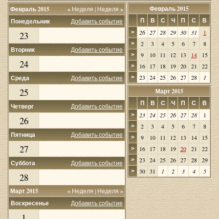
Февраль 2015
Февраль 2015
«
Неделя
|
Неделя
»
П
В
С
Ч
П
С
В
Понедельник
Добавить событие
26
27
28
29
30
31
1
>
23
2
3
4
5
6
7
8
>
Вторник
Добавить событие
9
10
11
12
13
14
15
>
24
16
17
18
19
20
21
22
>
23
24
25
26
27
28
1
Среда
Добавить событие
>
25
Март 2015
П
В
С
Ч
П
С
В
Четверг
Добавить событие
23
24
25
26
27
28
1
>
26
2
3
4
5
6
7
8
>
Пятница
Добавить событие
9
10
11
12
13
14
15
>
27
16
17
18
19
20
21
22
>
23
24
25
26
27
28
29
>
Суббота
Добавить событие
30
31
1
2
3
4
5
>
28
Март 2015
«
Неделя
|
Неделя
»
Воскресенье
Добавить событие
1