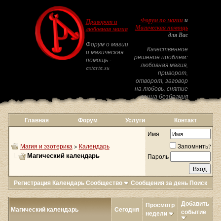
Форум по магии
и
Приворот и
Магическая помощь
любовная магия
для Вас
Форум о магии
Качественное
и магическая
решение проблем:
помощь -
любовная магия,
astarta.su
приворот,
отворот, заговор
на любовь, снятие
венца безбрачия
Главная
Форум
Услуги
Контакт
Имя
Магия и эзотерика
>
Календарь
Запомнить?
Магический календарь
Пароль
Регистрация
Календарь
Сообщество
Сообщения за день
Поиск
Добавить
Просмотр
Магический календарь
Сегодня
событие
недели