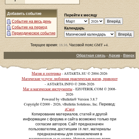
Добавить событие
Перейти к месяцу
Событие на весь день
Событие на период
Календарь
Периодическое событие
Текущее время:
16:16
. Часовой пояс GMT +4.
Обратная связь
-
Архив
-
Вверх
Магия и эзотерика
- ASTARTA.SU © 2004-2026
Магические услуги: любовная практическая магия, приворот
- ASTARTA.INFO © 2006-2026
Маг и магические инструменты
- EZOTERIK.COM © 2008-
2026
Powered by vBulletin® Version 3.8.7
Copyright ©2000 - 2026, vBulletin Solutions, Inc. Перевод:
zCarot
Копирование материалов, статей и другой
информации с форума и сайта возможно только при
согласии авторов. Сайт предназначен
пользователям, достигшим 18 лет, материалы
предназначены для ознакомления в
развлекательных целях. Использование вами