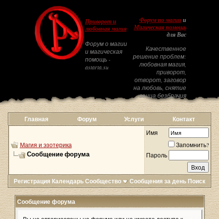
Форум по магии
и
Приворот и
Магическая помощь
любовная магия
для Вас
Форум о магии
Качественное
и магическая
решение проблем:
помощь -
любовная магия,
astarta.su
приворот,
отворот, заговор
на любовь, снятие
венца безбрачия
Главная
Форум
Услуги
Контакт
Имя
Магия и эзотерика
Запомнить?
Сообщение форума
Пароль
Регистрация
Календарь
Сообщество
Сообщения за день
Поиск
Сообщение форума