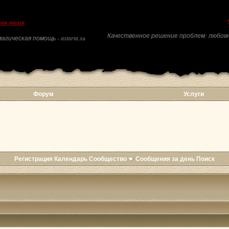
ая магия
Качественное решение проблем: любовн
агическая помощь - astarta.su
Форум
Услуги
Регистрация
Календарь
Сообщество
Сообщения за день
Поиск