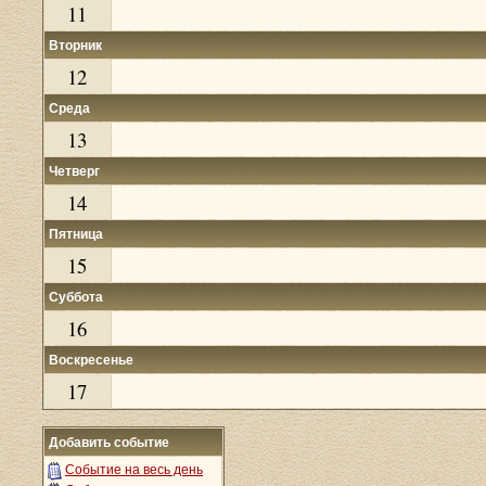
11
Вторник
12
Среда
13
Четверг
14
Пятница
15
Суббота
16
Воскресенье
17
Добавить событие
Событие на весь день