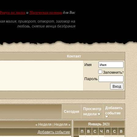
Форум по магии
и
Магическая помощь
для Вас
ая магия, приворот, отворот, заговор на
любовь, снятие венца безбрачия
Контакт
Имя
Запомнить?
Пароль
Добавить
Просмотр
Сегодня
событие
недели
Январь 2021
«
Неделя
|
Неделя
»
П
В
С
Ч
П
С
В
Добавить событие