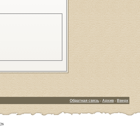
Обратная связь
-
Архив
-
Вверх
26