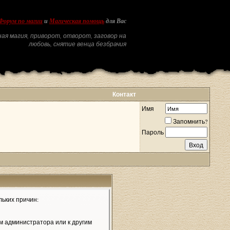
Форум по магии
и
Магическая помощь
для Вас
ая магия, приворот, отворот, заговор на
любовь, снятие венца безбрачия
Контакт
Имя
Запомнить?
Пароль
льких причин:
м администратора или к другим