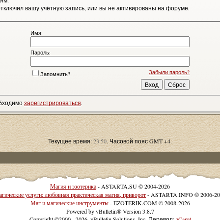
ям.
тключил вашу учётную запись, или вы не активированы на форуме.
Имя:
Пароль:
Забыли пароль?
Запомнить?
обходимо
зарегистрироваться
.
Текущее время:
23:50
. Часовой пояс GMT +4.
Магия и эзотерика
- ASTARTA.SU © 2004-2026
гические услуги: любовная практическая магия, приворот
- ASTARTA.INFO © 2006-20
Маг и магические инструменты
- EZOTERIK.COM © 2008-2026
Powered by vBulletin® Version 3.8.7
Copyright ©2000 - 2026, vBulletin Solutions, Inc. Перевод:
zCarot