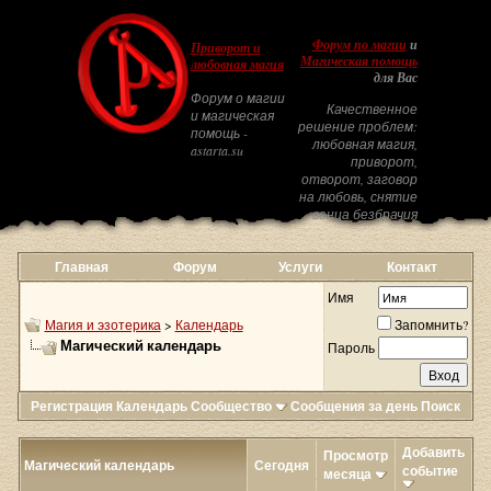
Форум по магии
и
Приворот и
Магическая помощь
любовная магия
для Вас
Форум о магии
Качественное
и магическая
решение проблем:
помощь -
любовная магия,
astarta.su
приворот,
отворот, заговор
на любовь, снятие
венца безбрачия
Главная
Форум
Услуги
Контакт
Имя
Магия и эзотерика
>
Календарь
Запомнить?
Магический календарь
Пароль
Регистрация
Календарь
Сообщество
Сообщения за день
Поиск
Добавить
Просмотр
Магический календарь
Сегодня
событие
месяца