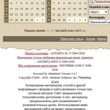
Периодиче
6
7
8
9
10
11
12
7
8
9
10
11
12
13
>
>
Перейти к ме
13
14
15
16
17
18
19
14
15
16
17
18
19
20
>
>
20
21
22
23
24
25
26
21
22
23
24
25
26
27
>
>
Календарь
27
28
29
30
31
1
2
28
29
30
1
2
3
4
>
>
Текущее время:
21:10
. Часовой пояс GMT +4.
Обратная связь
-
Архив
-
Вверх
Магия и эзотерика
- ASTARTA.SU © 2004-2026
Магические услуги: любовная практическая магия, приворот
- ASTARTA.INFO © 2006-2026
Маг и магические инструменты
- EZOTERIK.COM © 2008-
2026
Powered by vBulletin® Version 3.8.7
Copyright ©2000 - 2026, vBulletin Solutions, Inc. Перевод:
zCarot
Копирование материалов, статей и другой
информации с форума и сайта возможно только при
согласии авторов. Сайт предназначен
пользователям, достигшим 18 лет, материалы
предназначены для ознакомления в
развлекательных целях. Использование вами
материалов сайта не может гарантировать