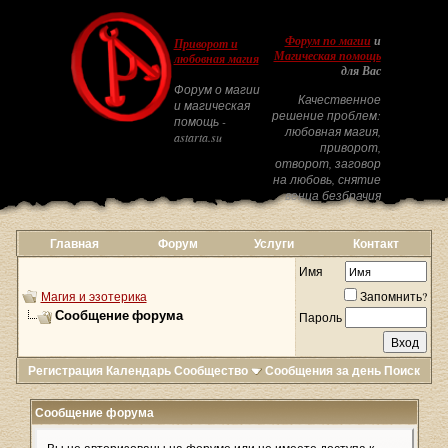
Форум по магии
и
Приворот и
Магическая помощь
любовная магия
для Вас
Форум о магии
Качественное
и магическая
решение проблем:
помощь -
любовная магия,
astarta.su
приворот,
отворот, заговор
на любовь, снятие
венца безбрачия
Главная
Форум
Услуги
Контакт
Имя
Магия и эзотерика
Запомнить?
Сообщение форума
Пароль
Регистрация
Календарь
Сообщество
Сообщения за день
Поиск
Сообщение форума