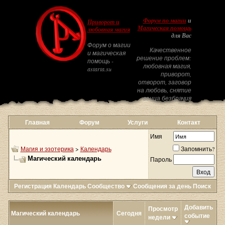
Форум по магии
и
Приворот и
Магическая помощь
любовная магия
для Вас
Форум о магии
Качественное
и магическая
решение проблем:
помощь -
любовная магия,
astarta.su
приворот,
отворот, заговор
на любовь, снятие
венца безбрачия
Главная
Форум
Услуги
Контакт
Имя
Магия и эзотерика
>
Календарь
Запомнить?
Магический календарь
Пароль
Регистрация
Календарь
Сообщество
Сообщения за день
Поиск
Добавить
Просмотр
Магический календарь
Сегодня
событие
недели