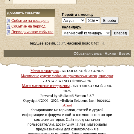
Добавить событие
Перейти к месяцу
Событие на весь день
Событие на период
Календарь
Периодическое событие
Текущее время:
22:57
. Часовой пояс GMT +4.
Обратная связь
-
Архив
-
Вверх
Магия и эзотерика
- ASTARTA.SU © 2004-2026
Магические услуги: любовная практическая магия, приворот
- ASTARTA.INFO © 2006-2026
Маг и магические инструменты
- EZOTERIK.COM © 2008-
2026
Powered by vBulletin® Version 3.8.7
Copyright ©2000 - 2026, vBulletin Solutions, Inc. Перевод:
zCarot
Копирование материалов, статей и другой
информации с форума и сайта возможно только при
согласии авторов. Сайт предназначен
пользователям, достигшим 18 лет, материалы
предназначены для ознакомления в
развлекательных целях. Использование вами