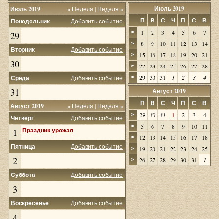
Июль 2019
Июль 2019
«
Неделя
|
Неделя
»
П
В
С
Ч
П
С
В
Понедельник
Добавить событие
1
2
3
4
5
6
7
>
29
8
9
10
11
12
13
14
>
Вторник
Добавить событие
15
16
17
18
19
20
21
>
30
22
23
24
25
26
27
28
>
29
30
31
1
2
3
4
Среда
Добавить событие
>
31
Август 2019
П
В
С
Ч
П
С
В
Август 2019
«
Неделя
|
Неделя
»
29
30
31
1
2
3
4
>
Четверг
Добавить событие
5
6
7
8
9
10
11
>
1
Праздник урожая
12
13
14
15
16
17
18
>
Пятница
Добавить событие
19
20
21
22
23
24
25
>
2
26
27
28
29
30
31
1
>
Суббота
Добавить событие
3
Воскресенье
Добавить событие
4