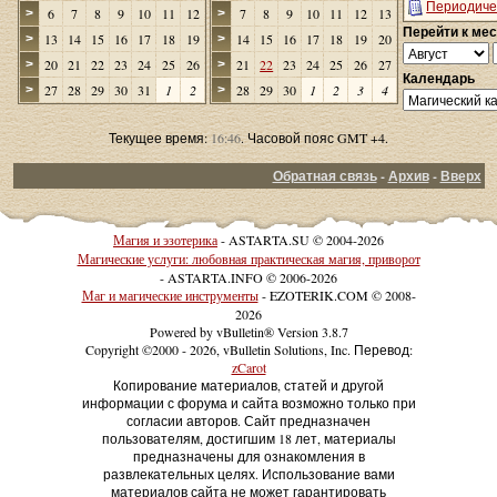
Периодиче
6
7
8
9
10
11
12
7
8
9
10
11
12
13
>
>
Перейти к ме
13
14
15
16
17
18
19
14
15
16
17
18
19
20
>
>
20
21
22
23
24
25
26
21
22
23
24
25
26
27
>
>
Календарь
27
28
29
30
31
1
2
28
29
30
1
2
3
4
>
>
Текущее время:
16:46
. Часовой пояс GMT +4.
Обратная связь
-
Архив
-
Вверх
Магия и эзотерика
- ASTARTA.SU © 2004-2026
Магические услуги: любовная практическая магия, приворот
- ASTARTA.INFO © 2006-2026
Маг и магические инструменты
- EZOTERIK.COM © 2008-
2026
Powered by vBulletin® Version 3.8.7
Copyright ©2000 - 2026, vBulletin Solutions, Inc. Перевод:
zCarot
Копирование материалов, статей и другой
информации с форума и сайта возможно только при
согласии авторов. Сайт предназначен
пользователям, достигшим 18 лет, материалы
предназначены для ознакомления в
развлекательных целях. Использование вами
материалов сайта не может гарантировать