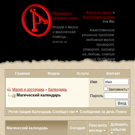
Форум по магии
и
Приворот и
Магическая помощь
любовная магия
для Вас
Форум о магии
Качественное
и магическая
решение проблем:
помощь -
любовная магия,
astarta.su
приворот,
отворот, заговор
на любовь, снятие
венца безбрачия
Главная
Форум
Услуги
Контакт
Имя
Магия и эзотерика
>
Календарь
Запомнить?
Магический календарь
Пароль
Регистрация
Календарь
Сообщество
Сообщения за день
Поиск
Добавить
Просмотр
Магический календарь
Сегодня
событие
месяца