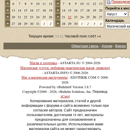
Периодиче
6
7
8
9
10
11
12
7
8
9
10
11
12
13
>
>
Перейти к ме
13
14
15
16
17
18
19
14
15
16
17
18
19
20
>
>
20
21
22
23
24
25
26
21
22
23
24
25
26
27
>
>
Календарь
27
28
29
30
31
1
2
28
29
30
1
2
3
4
>
>
Текущее время:
13:12
. Часовой пояс GMT +4.
Обратная связь
-
Архив
-
Вверх
Магия и эзотерика
- ASTARTA.SU © 2004-2026
Магические услуги: любовная практическая магия, приворот
- ASTARTA.INFO © 2006-2026
Маг и магические инструменты
- EZOTERIK.COM © 2008-
2026
Powered by vBulletin® Version 3.8.7
Copyright ©2000 - 2026, vBulletin Solutions, Inc. Перевод:
zCarot
Копирование материалов, статей и другой
информации с форума и сайта возможно только при
согласии авторов. Сайт предназначен
пользователям, достигшим 18 лет, материалы
предназначены для ознакомления в
развлекательных целях. Использование вами
материалов сайта не может гарантировать