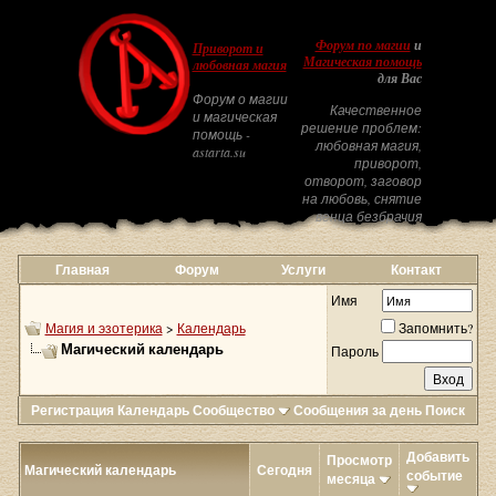
Форум по магии
и
Приворот и
Магическая помощь
любовная магия
для Вас
Форум о магии
Качественное
и магическая
решение проблем:
помощь -
любовная магия,
astarta.su
приворот,
отворот, заговор
на любовь, снятие
венца безбрачия
Главная
Форум
Услуги
Контакт
Имя
Магия и эзотерика
>
Календарь
Запомнить?
Магический календарь
Пароль
Регистрация
Календарь
Сообщество
Сообщения за день
Поиск
Добавить
Просмотр
Магический календарь
Сегодня
событие
месяца