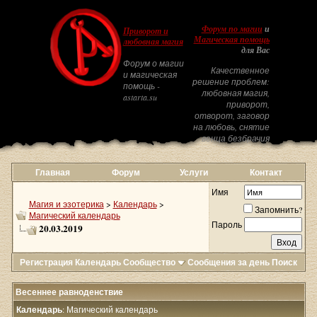
Форум по магии
и
Приворот и
Магическая помощь
любовная магия
для Вас
Форум о магии
Качественное
и магическая
решение проблем:
помощь -
любовная магия,
astarta.su
приворот,
отворот, заговор
на любовь, снятие
венца безбрачия
Главная
Форум
Услуги
Контакт
Имя
Магия и эзотерика
>
Календарь
>
Запомнить?
Магический календарь
Пароль
20.03.2019
Регистрация
Календарь
Сообщество
Сообщения за день
Поиск
Весеннее равноденствие
Календарь
: Магический календарь