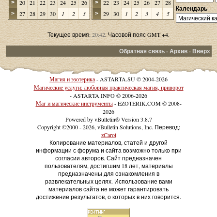
20
21
22
23
24
25
26
22
23
24
25
26
27
28
>
>
Календарь
27
28
29
30
1
2
3
29
30
1
2
3
4
5
>
>
Текущее время:
20:42
. Часовой пояс GMT +4.
Обратная связь
-
Архив
-
Вверх
Магия и эзотерика
- ASTARTA.SU © 2004-2026
Магические услуги: любовная практическая магия, приворот
- ASTARTA.INFO © 2006-2026
Маг и магические инструменты
- EZOTERIK.COM © 2008-
2026
Powered by vBulletin® Version 3.8.7
Copyright ©2000 - 2026, vBulletin Solutions, Inc. Перевод:
zCarot
Копирование материалов, статей и другой
информации с форума и сайта возможно только при
согласии авторов. Сайт предназначен
пользователям, достигшим 18 лет, материалы
предназначены для ознакомления в
развлекательных целях. Использование вами
материалов сайта не может гарантировать
достижение результатов, о которых в них говорится.