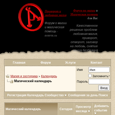
Форум по магии
и
Приворот и
Магическая помощь
любовная магия
для Вас
Форум о магии
Качественное
и магическая
решение проблем:
помощь -
любовная магия,
astarta.su
приворот,
отворот, заговор
на любовь, снятие
венца безбрачия
Главная
Форум
Услуги
Контакт
Имя
Магия и эзотерика
>
Календарь
Запомнить?
Магический календарь
Пароль
Регистрация
Календарь
Сообщество
Сообщения за день
Поиск
Добавить
Просмотр
Магический календарь
Сегодня
событие
месяца