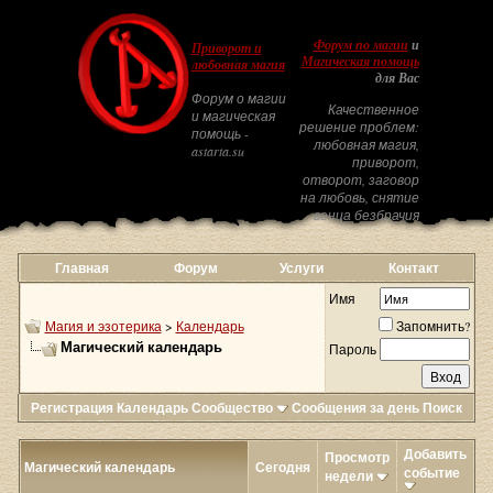
Форум по магии
и
Приворот и
Магическая помощь
любовная магия
для Вас
Форум о магии
Качественное
и магическая
решение проблем:
помощь -
любовная магия,
astarta.su
приворот,
отворот, заговор
на любовь, снятие
венца безбрачия
Главная
Форум
Услуги
Контакт
Имя
Магия и эзотерика
>
Календарь
Запомнить?
Магический календарь
Пароль
Регистрация
Календарь
Сообщество
Сообщения за день
Поиск
Добавить
Просмотр
Магический календарь
Сегодня
событие
недели