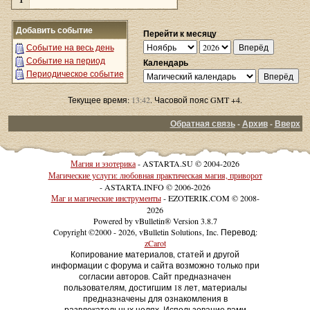
Добавить событие
Перейти к месяцу
Событие на весь день
Событие на период
Календарь
Периодическое событие
Текущее время:
13:42
. Часовой пояс GMT +4.
Обратная связь
-
Архив
-
Вверх
Магия и эзотерика
- ASTARTA.SU © 2004-2026
Магические услуги: любовная практическая магия, приворот
- ASTARTA.INFO © 2006-2026
Маг и магические инструменты
- EZOTERIK.COM © 2008-
2026
Powered by vBulletin® Version 3.8.7
Copyright ©2000 - 2026, vBulletin Solutions, Inc. Перевод:
zCarot
Копирование материалов, статей и другой
информации с форума и сайта возможно только при
согласии авторов. Сайт предназначен
пользователям, достигшим 18 лет, материалы
предназначены для ознакомления в
развлекательных целях. Использование вами