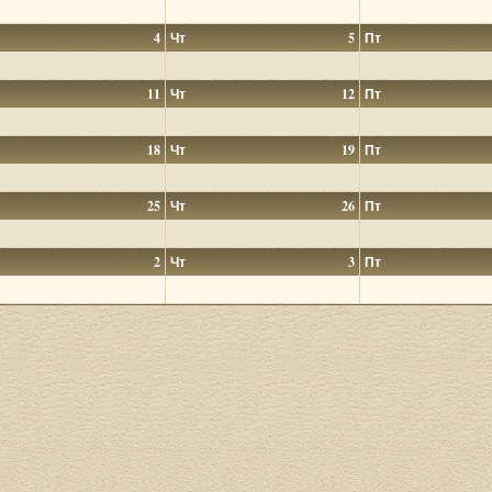
4
Чт
5
Пт
11
Чт
12
Пт
18
Чт
19
Пт
25
Чт
26
Пт
2
Чт
3
Пт