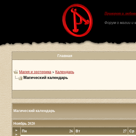
Приворот и любовн
Форум о магии и м
Главная
Магия и эзотерика
>
Календарь
Магический календарь
Магический календарь
Ноябрь 2020
>
Пн
26
Вт
27
Ср
>