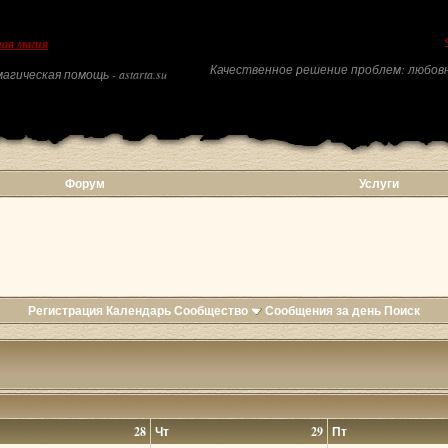
ая магия
Качественное решение проблем: любовн
агическая помощь - astarta.su
Форум
Услуги
Регистрация
Календарь
Сообщество
Сообщения за день
Поиск
28
Чт
29
Пт