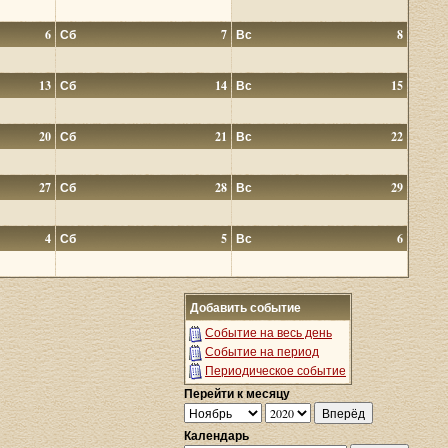
6
Сб
7
Вс
8
13
Сб
14
Вс
15
20
Сб
21
Вс
22
27
Сб
28
Вс
29
4
Сб
5
Вс
6
Добавить событие
Событие на весь день
Событие на период
Периодическое событие
Перейти к месяцу
Календарь