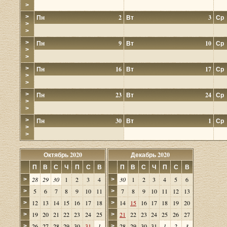
>
>
Пн
2
Вт
3
Ср
>
>
>
Пн
9
Вт
10
Ср
>
>
>
Пн
16
Вт
17
Ср
>
>
>
Пн
23
Вт
24
Ср
>
>
>
Пн
30
Вт
1
Ср
>
>
Октябрь 2020
Декабрь 2020
П
В
С
Ч
П
С
В
П
В
С
Ч
П
С
В
28
29
30
1
2
3
4
30
1
2
3
4
5
6
>
>
5
6
7
8
9
10
11
7
8
9
10
11
12
13
>
>
12
13
14
15
16
17
18
14
15
16
17
18
19
20
>
>
19
20
21
22
23
24
25
21
22
23
24
25
26
27
>
>
26
27
28
29
30
31
1
28
29
30
31
1
2
3
>
>