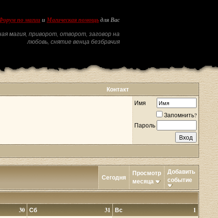
Форум по магии
и
Магическая помощь
для Вас
ая магия, приворот, отворот, заговор на
любовь, снятие венца безбрачия
Контакт
Имя
Запомнить?
Пароль
Добавить
Просмотр
Сегодня
событие
месяца
30
Сб
31
Вс
1