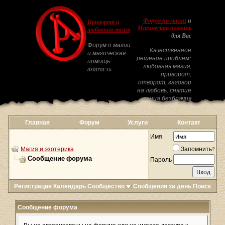
Форум по магии
и
Приворот и
Магическая помощь
любовная магия
для Вас
Форум о магии
Качественное
и магическая
решение проблем:
помощь -
любовная магия,
astarta.su
приворот,
отворот, заговор
на любовь, снятие
венца безбрачия
Главная
Форум
Услуги
Контакт
Имя
Магия и эзотерика
Запомнить?
Сообщение форума
Пароль
Регистрация
Календарь
Сообщество
Сообщения за день
Поиск
Сообщение форума