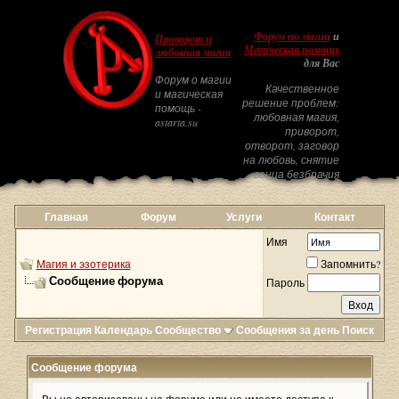
Форум по магии
и
Приворот и
Магическая помощь
любовная магия
для Вас
Форум о магии
Качественное
и магическая
решение проблем:
помощь -
любовная магия,
astarta.su
приворот,
отворот, заговор
на любовь, снятие
венца безбрачия
Главная
Форум
Услуги
Контакт
Имя
Магия и эзотерика
Запомнить?
Сообщение форума
Пароль
Регистрация
Календарь
Сообщество
Сообщения за день
Поиск
Сообщение форума