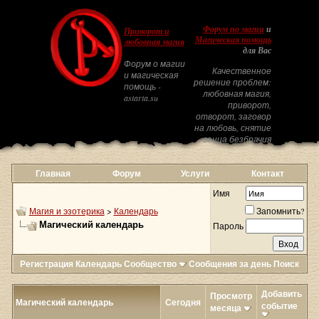
Форум по магии
и
Приворот и
Магическая помощь
любовная магия
для Вас
Форум о магии
Качественное
и магическая
решение проблем:
помощь -
любовная магия,
astarta.su
приворот,
отворот, заговор
на любовь, снятие
венца безбрачия
Главная
Форум
Услуги
Контакт
Имя
Магия и эзотерика
>
Календарь
Запомнить?
Магический календарь
Пароль
Регистрация
Календарь
Сообщество
Сообщения за день
Поиск
Добавить
Просмотр
Магический календарь
Сегодня
событие
месяца