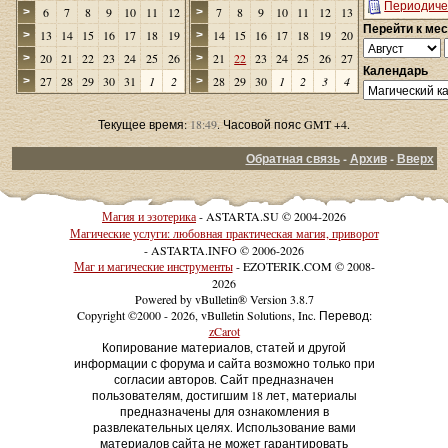
Периодиче
6
7
8
9
10
11
12
7
8
9
10
11
12
13
>
>
Перейти к ме
13
14
15
16
17
18
19
14
15
16
17
18
19
20
>
>
20
21
22
23
24
25
26
21
22
23
24
25
26
27
>
>
Календарь
27
28
29
30
31
1
2
28
29
30
1
2
3
4
>
>
Текущее время:
18:49
. Часовой пояс GMT +4.
Обратная связь
-
Архив
-
Вверх
Магия и эзотерика
- ASTARTA.SU © 2004-2026
Магические услуги: любовная практическая магия, приворот
- ASTARTA.INFO © 2006-2026
Маг и магические инструменты
- EZOTERIK.COM © 2008-
2026
Powered by vBulletin® Version 3.8.7
Copyright ©2000 - 2026, vBulletin Solutions, Inc. Перевод:
zCarot
Копирование материалов, статей и другой
информации с форума и сайта возможно только при
согласии авторов. Сайт предназначен
пользователям, достигшим 18 лет, материалы
предназначены для ознакомления в
развлекательных целях. Использование вами
материалов сайта не может гарантировать