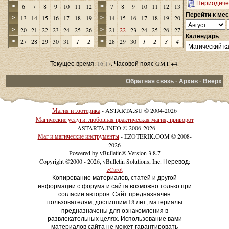
Периодиче
6
7
8
9
10
11
12
7
8
9
10
11
12
13
>
>
Перейти к ме
13
14
15
16
17
18
19
14
15
16
17
18
19
20
>
>
20
21
22
23
24
25
26
21
22
23
24
25
26
27
>
>
Календарь
27
28
29
30
31
1
2
28
29
30
1
2
3
4
>
>
Текущее время:
16:17
. Часовой пояс GMT +4.
Обратная связь
-
Архив
-
Вверх
Магия и эзотерика
- ASTARTA.SU © 2004-2026
Магические услуги: любовная практическая магия, приворот
- ASTARTA.INFO © 2006-2026
Маг и магические инструменты
- EZOTERIK.COM © 2008-
2026
Powered by vBulletin® Version 3.8.7
Copyright ©2000 - 2026, vBulletin Solutions, Inc. Перевод:
zCarot
Копирование материалов, статей и другой
информации с форума и сайта возможно только при
согласии авторов. Сайт предназначен
пользователям, достигшим 18 лет, материалы
предназначены для ознакомления в
развлекательных целях. Использование вами
материалов сайта не может гарантировать