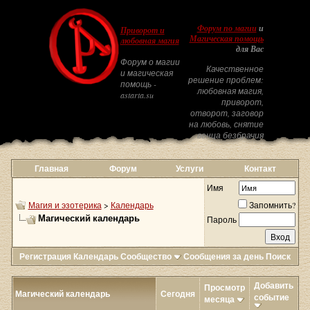
Форум по магии
и
Приворот и
Магическая помощь
любовная магия
для Вас
Форум о магии
Качественное
и магическая
решение проблем:
помощь -
любовная магия,
astarta.su
приворот,
отворот, заговор
на любовь, снятие
венца безбрачия
Главная
Форум
Услуги
Контакт
Имя
Магия и эзотерика
>
Календарь
Запомнить?
Магический календарь
Пароль
Регистрация
Календарь
Сообщество
Сообщения за день
Поиск
Добавить
Просмотр
Магический календарь
Сегодня
событие
месяца