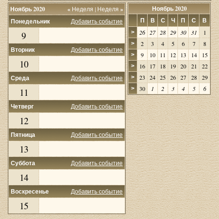
Ноябрь 2020
Ноябрь 2020
«
Неделя
|
Неделя
»
П
В
С
Ч
П
С
В
Понедельник
Добавить событие
26
27
28
29
30
31
1
>
9
2
3
4
5
6
7
8
>
Вторник
Добавить событие
9
10
11
12
13
14
15
>
10
16
17
18
19
20
21
22
>
23
24
25
26
27
28
29
Среда
Добавить событие
>
30
1
2
3
4
5
6
>
11
Четверг
Добавить событие
12
Пятница
Добавить событие
13
Суббота
Добавить событие
14
Воскресенье
Добавить событие
15