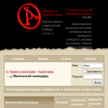
Форум по магии
и
Приворот и
Магическая помощь
любовная магия
для Вас
Форум о магии
Качественное
и магическая
решение проблем:
помощь -
любовная магия,
astarta.su
приворот,
отворот, заговор
на любовь, снятие
венца безбрачия
Главная
Форум
Услуги
Контакт
Имя
Магия и эзотерика
>
Календарь
Запомнить?
Магический календарь
Пароль
Регистрация
Календарь
Сообщество
Сообщения за день
Поиск
Добавить
Просмотр
Магический календарь
Сегодня
событие
недели