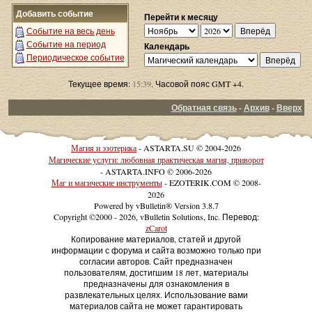
Добавить событие
Перейти к месяцу
Событие на весь день
Событие на период
Календарь
Периодическое событие
Текущее время:
15:39
. Часовой пояс GMT +4.
Обратная связь
-
Архив
-
Вверх
Магия и эзотерика
- ASTARTA.SU © 2004-2026
Магические услуги: любовная практическая магия, приворот
- ASTARTA.INFO © 2006-2026
Маг и магические инструменты
- EZOTERIK.COM © 2008-
2026
Powered by vBulletin® Version 3.8.7
Copyright ©2000 - 2026, vBulletin Solutions, Inc. Перевод:
zCarot
Копирование материалов, статей и другой
информации с форума и сайта возможно только при
согласии авторов. Сайт предназначен
пользователям, достигшим 18 лет, материалы
предназначены для ознакомления в
развлекательных целях. Использование вами
материалов сайта не может гарантировать