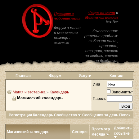
Форум по магии
и
Приворот и
Магическая помощь
любовная магия
для Вас
Форум о магии
Качественное
и магическая
решение проблем:
помощь -
любовная магия,
astarta.su
приворот,
отворот, заговор
на любовь, снятие
венца безбрачия
Главная
Форум
Услуги
Контакт
Имя
Магия и эзотерика
>
Календарь
Запомнить?
Магический календарь
Пароль
Регистрация
Календарь
Сообщество
Сообщения за день
Поиск
Добавить
Просмотр
Магический календарь
Сегодня
событие
месяца