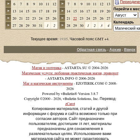
Периодиче
6
7
8
9
10
11
12
7
8
9
10
11
12
13
>
>
Перейти к ме
13
14
15
16
17
18
19
14
15
16
17
18
19
20
>
>
20
21
22
23
24
25
26
21
22
23
24
25
26
27
>
>
Календарь
27
28
29
30
31
1
2
28
29
30
1
2
3
4
>
>
Текущее время:
19:05
. Часовой пояс GMT +4.
Обратная связь
-
Архив
-
Вверх
Магия и эзотерика
- ASTARTA.SU © 2004-2026
Магические услуги: любовная практическая магия, приворот
- ASTARTA.INFO © 2006-2026
Маг и магические инструменты
- EZOTERIK.COM © 2008-
2026
Powered by vBulletin® Version 3.8.7
Copyright ©2000 - 2026, vBulletin Solutions, Inc. Перевод:
zCarot
Копирование материалов, статей и другой
информации с форума и сайта возможно только при
согласии авторов. Сайт предназначен
пользователям, достигшим 18 лет, материалы
предназначены для ознакомления в
развлекательных целях. Использование вами
материалов сайта не может гарантировать