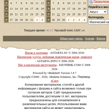
Периодиче
6
7
8
9
10
11
12
7
8
9
10
11
12
13
>
>
Перейти к ме
13
14
15
16
17
18
19
14
15
16
17
18
19
20
>
>
20
21
22
23
24
25
26
21
22
23
24
25
26
27
>
>
Календарь
27
28
29
30
31
1
2
28
29
30
1
2
3
4
>
>
Текущее время:
00:15
. Часовой пояс GMT +4.
Обратная связь
-
Архив
-
Вверх
Магия и эзотерика
- ASTARTA.SU © 2004-2026
Магические услуги: любовная практическая магия, приворот
- ASTARTA.INFO © 2006-2026
Маг и магические инструменты
- EZOTERIK.COM © 2008-
2026
Powered by vBulletin® Version 3.8.7
Copyright ©2000 - 2026, vBulletin Solutions, Inc. Перевод:
zCarot
Копирование материалов, статей и другой
информации с форума и сайта возможно только при
согласии авторов. Сайт предназначен
пользователям, достигшим 18 лет, материалы
предназначены для ознакомления в
развлекательных целях. Использование вами
материалов сайта не может гарантировать