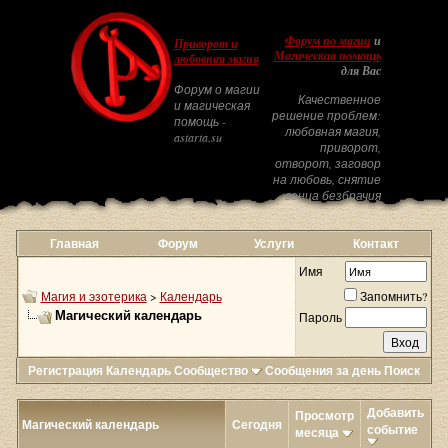
Форум по магии
и
Приворот и
Магическая помощь
любовная магия
для Вас
Форум о магии
Качественное
и магическая
решение проблем:
помощь -
любовная магия,
astarta.su
приворот,
отворот, заговор
на любовь, снятие
венца безбрачия
Главная
Форум
Услуги
Контакт
Имя
Магия и эзотерика
>
Календарь
Запомнить?
Магический календарь
Пароль
Регистрация
Календарь
Сообщество
Сообщения за день
Поиск
Добавить
Просмотр
Магический календарь
Сегодня
событие
месяца