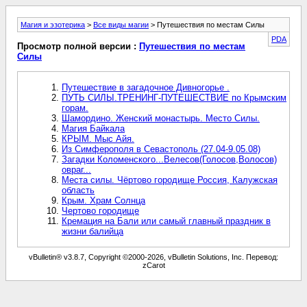
Магия и эзотерика
>
Все виды магии
> Путешествия по местам Силы
PDA
Просмотр полной версии :
Путешествия по местам
Силы
Путешествие в загадочное Дивногорье .
ПУТЬ СИЛЫ.ТРЕНИНГ-ПУТЕШЕСТВИЕ по Крымским
горам.
Шамордино. Женский монастырь. Место Силы.
Магия Байкала
КРЫМ. Мыс Айя.
Из Симферополя в Севастополь (27.04-9.05.08)
Загадки Коломенского...Велесов(Голосов,Волосов)
овраг...
Места силы. Чёртово городище Россия, Калужская
область
Крым. Храм Солнца
Чертово городище
Кремация на Бали или самый главный праздник в
жизни балийца
vBulletin® v3.8.7, Copyright ©2000-2026, vBulletin Solutions, Inc. Перевод:
zCarot